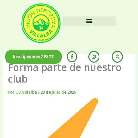
Ir
al
contenido
La Unión Hace Villalba
Inscripciones 26/27
Forma parte de nuestro
club
Por
UD Villalba
/
29 de julio de 2025