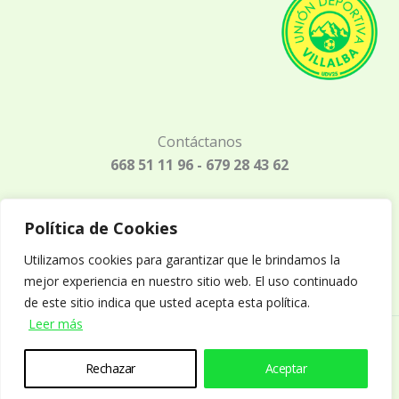
Contáctanos
668 51 11 96 - 679 28 43 62
Política de Cookies
Aviso legal
Utilizamos cookies para garantizar que le brindamos la
Política de privacidad
mejor experiencia en nuestro sitio web. El uso continuado
Política de cookies
de este sitio indica que usted acepta esta política.
Leer más
Página web desarrollada por
Shodo Marketing y
Eventos
&
Crear y Comunicar
Rechazar
Aceptar